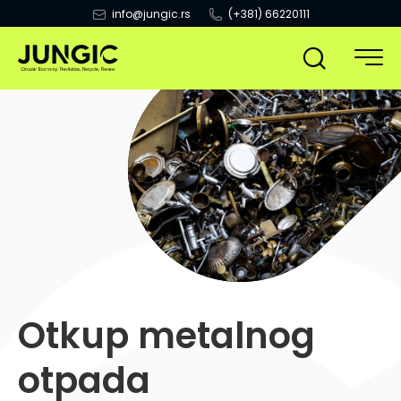
info@jungic.rs
(+381) 66220111
Otvor
Otvorite
navig
pretragu
Otkup metalnog
otpada