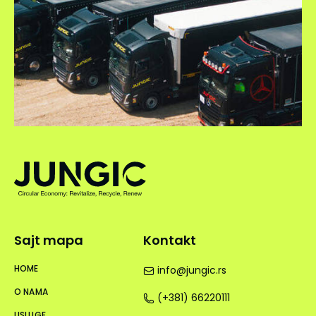
Sajt mapa
Kontakt
HOME
info@jungic.rs
O NAMA
(+381) 66220111
USLUGE