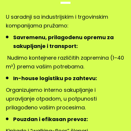
U saradnji sa industrijskim i trgovinskim
kompanijama pružamo:
Savremenu, prilagođenu opremu za
sakupljanje i transport:
Nudimo kontejnere različitih zapremina (1–40
m³) prema vašim potrebama.
In-house logistiku po zahtevu:
Organizujemo interno sakupljanje i
upravljanje otpadom, u potpunosti
prilagođeno vašim procesima.
Pouzdan i efikasan prevoz:
Kipkade i “walking-floor” šleperi